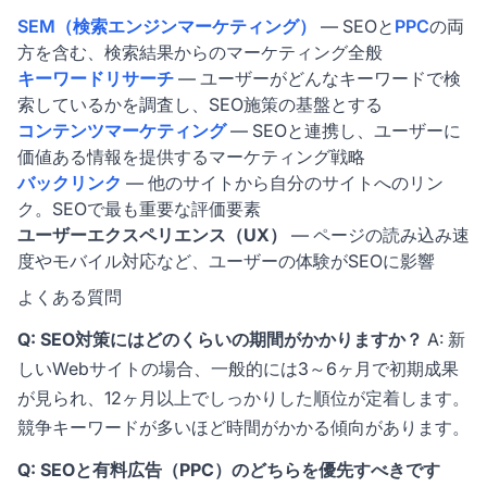
SEM（検索エンジンマーケティング）
— SEOと
PPC
の両
方を含む、検索結果からのマーケティング全般
キーワードリサーチ
— ユーザーがどんなキーワードで検
索しているかを調査し、SEO施策の基盤とする
コンテンツマーケティング
— SEOと連携し、ユーザーに
価値ある情報を提供するマーケティング戦略
バックリンク
— 他のサイトから自分のサイトへのリン
ク。SEOで最も重要な評価要素
ユーザーエクスペリエンス（UX）
— ページの読み込み速
度やモバイル対応など、ユーザーの体験がSEOに影響
よくある質問
Q: SEO対策にはどのくらいの期間がかかりますか？
A: 新
しいWebサイトの場合、一般的には3～6ヶ月で初期成果
が見られ、12ヶ月以上でしっかりした順位が定着します。
競争キーワードが多いほど時間がかかる傾向があります。
Q: SEOと有料広告（PPC）のどちらを優先すべきです