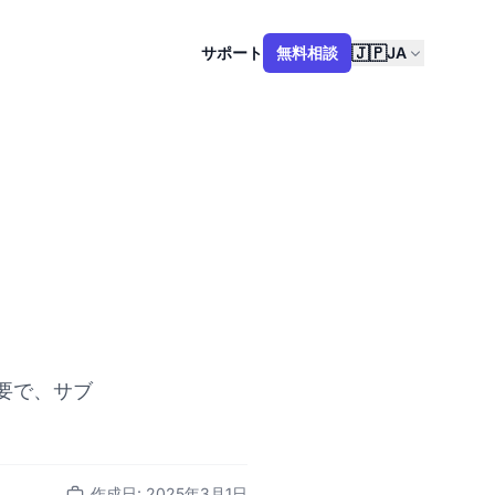
🇯🇵
サポート
無料相談
JA
要で、サブ
作成日: 2025年3月1日