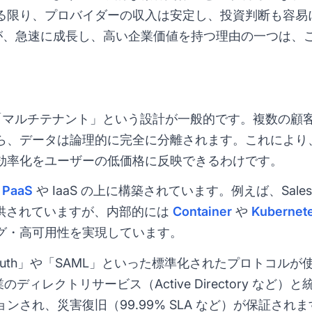
限り、プロバイダーの収入は安定し、投資判断も容易になりま
S 企業が、急速に成長し、高い企業価値を持つ理由の一つは
は「マルチテナント」という設計が一般的です。複数の顧
ら、データは論理的に完全に分離されます。これにより
効率化をユーザーの低価格に反映できるわけです。
、
PaaS
や
IaaS
の上に構築されています。例えば、Salesf
で提供されていますが、内部的には
Container
や
Kubernet
グ・高可用性を実現しています。
th」や「SAML」といった標準化されたプロトコルが使用さ
業のディレクトリサービス（Active Directory な
され、災害復旧（99.99% SLA など）が保証されま