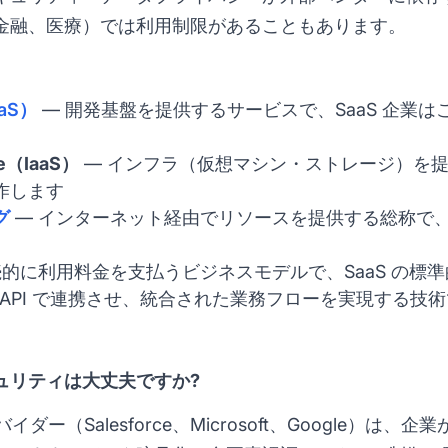
金融、医療）では利用制限があることもあります。
aaS）
— 開発基盤を提供するサービスで、SaaS 企業
ice（IaaS）
— インフラ（仮想マシン・ストレージ）を提
作します
グ
— インターネット経由でリソースを提供する総称で、S
続的に利用料金を支払うビジネスモデルで、SaaS の標
 を API で連携させ、統合された業務フローを実現する技
セキュリティは大丈夫ですか?
ロバイダー（Salesforce、Microsoft、Google）