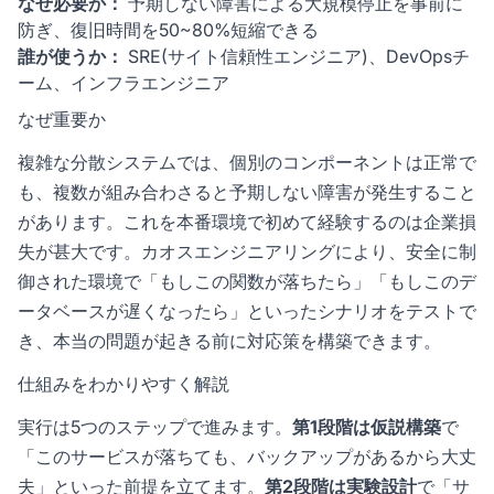
なぜ必要か：
予期しない障害による大規模停止を事前に
防ぎ、復旧時間を50~80%短縮できる
誰が使うか：
SRE(サイト信頼性エンジニア)、DevOpsチ
ーム、インフラエンジニア
なぜ重要か
複雑な分散システムでは、個別のコンポーネントは正常で
も、複数が組み合わさると予期しない障害が発生すること
があります。これを本番環境で初めて経験するのは企業損
失が甚大です。カオスエンジニアリングにより、安全に制
御された環境で「もしこの関数が落ちたら」「もしこのデ
ータベースが遅くなったら」といったシナリオをテストで
き、本当の問題が起きる前に対応策を構築できます。
仕組みをわかりやすく解説
実行は5つのステップで進みます。
第1段階は仮説構築
で
「このサービスが落ちても、バックアップがあるから大丈
夫」といった前提を立てます。
第2段階は実験設計
で「サ