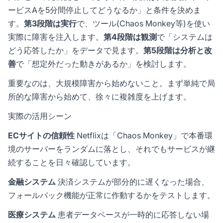
ービスAを5分間停止してどうなるか」と条件を決めま
す。
第3段階は実行
で、ツール(Chaos Monkey等)を使い
実際に障害を注入します。
第4段階は観測
で「システムは
どう応答したか」をデータで見ます。
第5段階は分析と改
善
で「想定外だった動きがあるか」を検討します。
重要なのは、大規模障害から始めないこと。まず単純で局
所的な障害から始めて、徐々に複雑度を上げます。
実際の活用シーン
ECサイトの信頼性
Netflixは「Chaos Monkey」で本番環
境のサーバーをランダムに落とし、それでもサービスが継
続することを日々確認しています。
金融システム
決済システムが部分的に遅くなった場合、
フォールバック機能が正常に作動するかをテストします。
医療システム
患者データベースが一時的に応答しない場