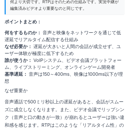
何より大切です。RTPはそのための仕組みです。実況中継が
編集済みビデオより重要なのと同じです。
ポイントまとめ：
何をするものか：
音声と映像をネットワークを通じて低
遅延でリアルタイム配信する仕組み
なぜ必要か：
遅延が大きいと人間の会話が成立せず、ユ
ーザー体験が極度に低下するため
誰が使うか：
VoIPシステム、ビデオ会議プラットフォー
ム、ライブストリーミング、オンラインゲーム開発者
基準遅延：
音声は150～400ms、映像は1000ms以下が理
想
なぜ重要か
音声通話で500ミリ秒以上の遅延があると、会話がスムー
ズに成立しなくなります。また、ビデオ会議でリップシン
ク（音声と口の動きが一致）が崩れるとユーザーは強い違
和感を感じます。RTPはこのような「リアルタイム性」の