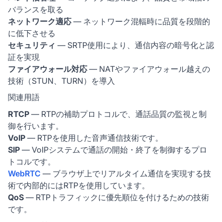
バランスを取る
ネットワーク適応
— ネットワーク混輻時に品質を段階的
に低下させる
セキュリティ
— SRTP使用により、通信内容の暗号化と認
証を実現
ファイアウォール対応
— NATやファイアウォール越えの
技術（STUN、TURN）を導入
関連用語
RTCP
— RTPの補助プロトコルで、通話品質の監視と制
御を行います。
VoIP
— RTPを使用した音声通信技術です。
SIP
— VoIPシステムで通話の開始・終了を制御するプロ
トコルです。
WebRTC
— ブラウザ上でリアルタイム通信を実現する技
術で内部的にはRTPを使用しています。
QoS
— RTPトラフィックに優先順位を付けるための技術
です。