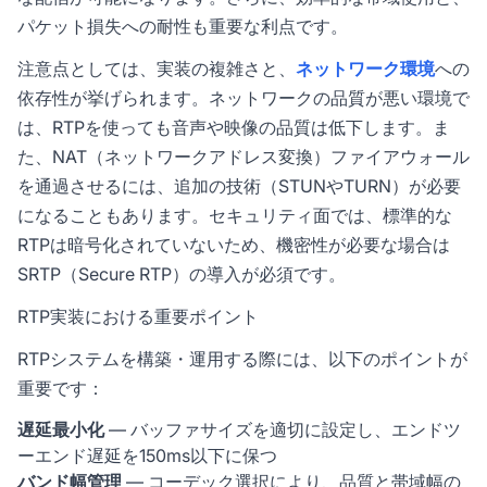
パケット損失への耐性も重要な利点です。
注意点としては、実装の複雑さと、
ネットワーク環境
への
依存性が挙げられます。ネットワークの品質が悪い環境で
は、RTPを使っても音声や映像の品質は低下します。ま
た、NAT（ネットワークアドレス変換）ファイアウォール
を通過させるには、追加の技術（STUNやTURN）が必要
になることもあります。セキュリティ面では、標準的な
RTPは暗号化されていないため、機密性が必要な場合は
SRTP（Secure RTP）の導入が必須です。
RTP実装における重要ポイント
RTPシステムを構築・運用する際には、以下のポイントが
重要です：
遅延最小化
— バッファサイズを適切に設定し、エンドツ
ーエンド遅延を150ms以下に保つ
バンド幅管理
— コーデック選択により、品質と帯域幅の