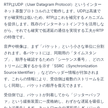
RTPはUDP（User Datagram Protocol）というインター
ネット基盤プロトコルの上で動作します。UDPは高速で
すが確実性は低いため、RTPはこれを補完するメカニズム
を提供します。既存のインターネットインフラを活用しな
がら、それでも確実で低遅延の通信を実現する工夫がRTP
の特徴です。
音声や映像は、まず「パケット」という小さな単位に分割
されます。各パケットには、同期用の「タイムスタン
プ」、順序を確認するための「シーケンス番号」、どのス
トリームに属するかを示す「SSRC（Synchronization
Source Identifier）」などのヘッダー情報が付加されま
す。これらの情報により、受信側は複数のストリームを正
しく同期し、パケットの順序を復元できます。
受信側では、パケットが到着してから「ジッターバッフ
ァ」という緩衝装置に一度格納し、わずかな遅延を吸収し
た上で再生します。ネットワークの遅延揺らぎ（ジッタ