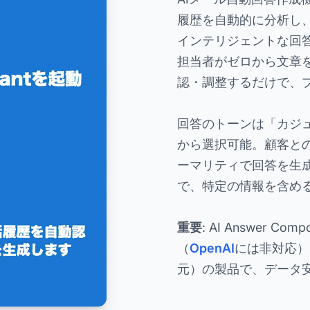
履歴を自動的に分析し
インテリジェントな回答
担当者がゼロから文章を
認・調整するだけで、
回答のトーンは「カジ
から選択可能。顧客と
ーマリティで回答を生
で、特定の情報を含め
重要
: AI Answer C
（
OpenAI
には非対応）。Fl
元）の製品で、データ