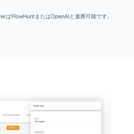
mproverはFlowHuntまたはOpenAIと連携可能です。