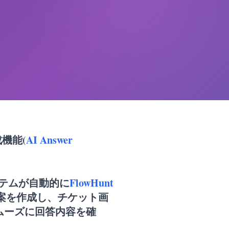
成機能(
AI Answer
テムが自動的に
FlowHunt
答案を作成し、チケット画
ムーズに回答内容を確