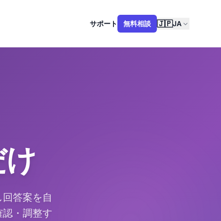
🇯🇵
サポート
無料相談
JA
だけ
し回答案を自
確認・調整す