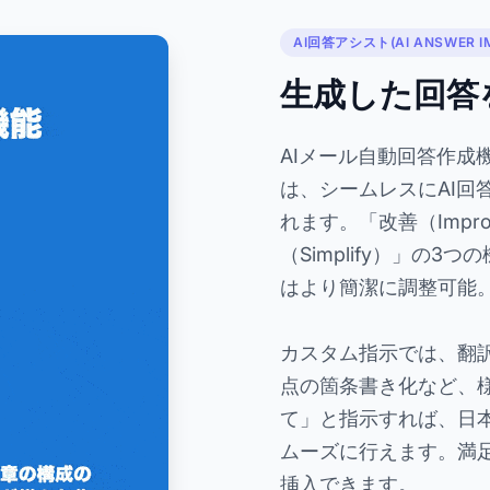
AI回答アシスト(AI ANSWER I
生成した回答
AIメール自動回答作成機能(
は、シームレスにAI回答アシ
れます。「改善（Impr
（Simplify）」の
はより簡潔に調整可能
カスタム指示では、翻
点の箇条書き化など、
て」と指示すれば、日
ムーズに行えます。満
挿入できます。