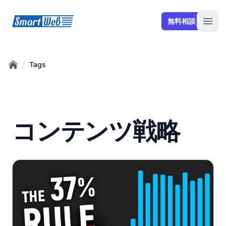
SmartWeb
無料相談
Open
/
Tags
Home
コンテンツ戦略
YouTubeアルゴリズムを攻略する方法:93,421本の動