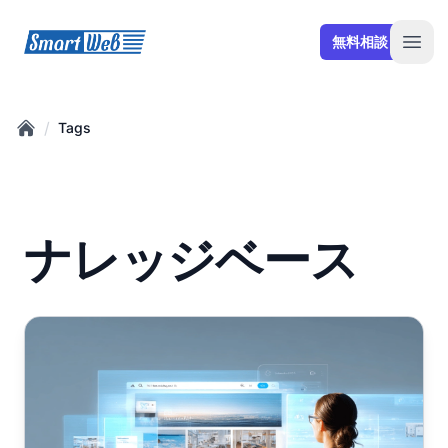
SmartWeb
無料相談
Open
/
Tags
Home
ナレッジベース
ナレッジベース（FAQ）とは何か？その基礎と重要性を理