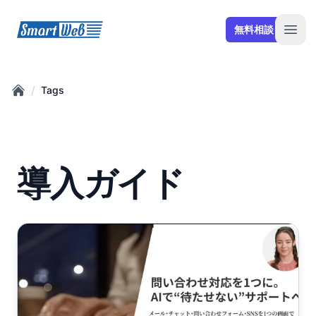
SmartWeb
無料相談
Open
/
Tags
Home
導入ガイド
AIチャットボットの種類と選び方｜5つのタイプの特徴と