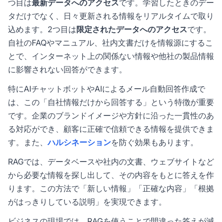
つ目は
最新データへのアクセス
です。学習したときのデー
タだけでなく、日々更新される情報をリアルタイムで取り
込めます。2つ目は
限定されたデータへのアクセス
です。
自社のFAQやマニュアル、社内文書だけを情報源にするこ
とで、インターネット上の関係ない情報や他社の製品情報
に影響されない回答ができます。
特にAIチャットボットやAIによるメール自動回答作成で
は、この「自社情報だけから回答する」という特徴が重要
です。企業のブランドイメージや方針に沿った一貫性のあ
る対応ができ、顧客に正確で信頼できる情報を提供できま
す。また、
ハルシネーション
を防ぐ効果もあります。
RAGでは、データベースや社内の文書、ウェブサイトなど
から必要な情報を探し出して、その内容をもとに答えを作
ります。この方法で「新しい情報」「正確な内容」「根拠
がはっきりしている説明」を実現できます。
ビジネスの現場では、RAGを使うことで間違った答えが減