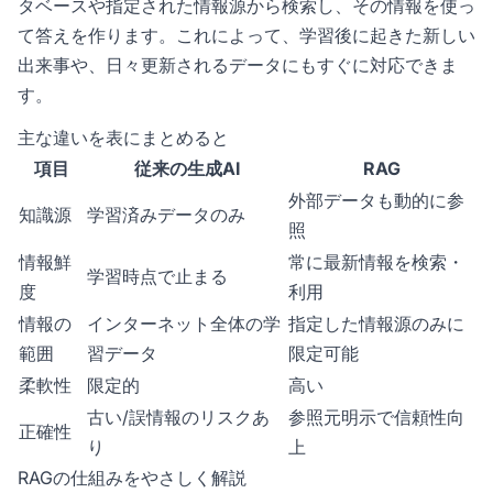
タベースや指定された情報源から検索し、その情報を使っ
て答えを作ります。これによって、学習後に起きた新しい
出来事や、日々更新されるデータにもすぐに対応できま
す。
主な違いを表にまとめると
項目
従来の生成AI
RAG
外部データも動的に参
知識源
学習済みデータのみ
照
情報鮮
常に最新情報を検索・
学習時点で止まる
度
利用
情報の
インターネット全体の学
指定した情報源のみに
範囲
習データ
限定可能
柔軟性
限定的
高い
古い/誤情報のリスクあ
参照元明示で信頼性向
正確性
り
上
RAGの仕組みをやさしく解説