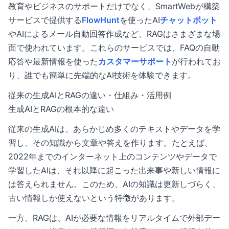
教育やビジネスのサポートだけでなく、SmartWebが構築
サービスで提供する
FlowHunt
を使ったAI
チャットボット
やAIによるメール自動回答作成など、RAGはさまざまな場
面で使われています。これらのサービスでは、FAQの自動
応答や最新情報を使った
カスタマーサポート
が行われてお
り、誰でも簡単に先端的なAI技術を体験できます。
従来の生成AIとRAGの違い・仕組み・活用例
生成AIとRAGの根本的な違い
従来の生成AIは、あらかじめ多くのテキストやデータを学
習し、その知識から文章や答えを作ります。たとえば、
2022年までのインターネット上のコンテンツやデータで
学習したAIは、それ以降に起こった出来事や新しい情報に
は答えられません。このため、AIの知識は更新しづらく、
古い情報しか使えないという特徴があります。
一方、RAGは、AIが必要な情報をリアルタイムで外部デー