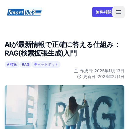
SmartWeb
無料相談
Open
AIが最新情報で正確に答える仕組み：
RAG(検索拡張生成)入門
AI技術
RAG
チャットボット
作成日: 2025年11月13日
更新日: 2026年2月1日