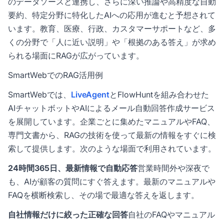
のデータソースと連携し、さらに深い推論や高精度な自動
要約、特定分野に特化したAIへの応用が進むと予想されて
います。教育、医療、行政、カスタマーサポートなど、多
くの分野で「人に近い説明」や「根拠のある答え」が求め
られる場面にRAGが広がっています。
SmartWebでのRAG活用例
SmartWebでは、
LiveAgent
とFlowHuntを組み合わせた
AIチャットボットやAIによるメール自動回答作成サービス
を展開しています。企業ごとに集めたマニュアルやFAQ、
専門文書から、RAGの技術を使って最新の情報をすぐに検
索して提供します。次のような場面で利用されています。
24時間365日、最新情報で自動応答
営業時間外や深夜で
も、AIが顧客の質問にすぐ答えます。最新のマニュアルや
FAQを横断検索し、その場で最適な答えを返します。
自社情報だけに絞った正確な回答
自社のFAQやマニュアル