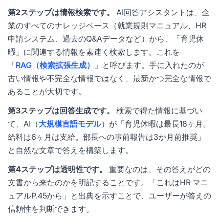
第2ステップは情報検索です。
AI回答アシスタントは、企
業のすべてのナレッジベース（就業規則マニュアル、HR
申請システム、過去のQ&Aデータなど）から、「育児休
暇」に関連する情報を素速く検索します。これを
「
RAG（検索拡張生成）
」と呼びます。手に入れたのが
古い情報や不完全な情報ではなく、最新かつ完全な情報で
あることが大切です。
第3ステップは回答生成です。
検索で得た情報に基づい
て、AI（
大規模言語モデル
）が「育児休暇は最長18ヶ月。
給料は6ヶ月は支給。部長への事前報告は3か月前推奨」
と自然な文章で答えを構築します。
第4ステップは透明性です。
重要なのは、その答えがどの
文書から来たのかを明記することです。「これはHR マニ
ュアルP.45から」と出典を示すことで、ユーザーが答えの
信頼性を判断できます。