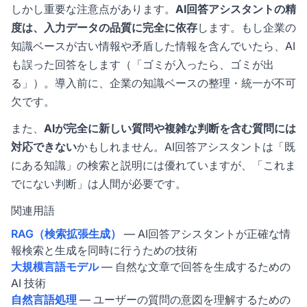
しかし重要な注意点があります。
AI回答アシスタントの精
度は、入力データの品質に完全に依存
します。もし企業の
知識ベースが古い情報や矛盾した情報を含んでいたら、AI
も誤った回答をします（「ゴミが入ったら、ゴミが出
る」）。導入前に、企業の知識ベースの整理・統一が不可
欠です。
また、
AIが完全に新しい質問や複雑な判断を含む質問には
対応できない
かもしれません。AI回答アシスタントは「既
にある知識」の検索と説明には優れていますが、「これま
でにない判断」は人間が必要です。
関連用語
RAG（検索拡張生成）
— AI回答アシスタントが正確な情
報検索と生成を同時に行うための技術
大規模言語モデル
— 自然な文章で回答を生成するための
AI 技術
自然言語処理
— ユーザーの質問の意図を理解するための