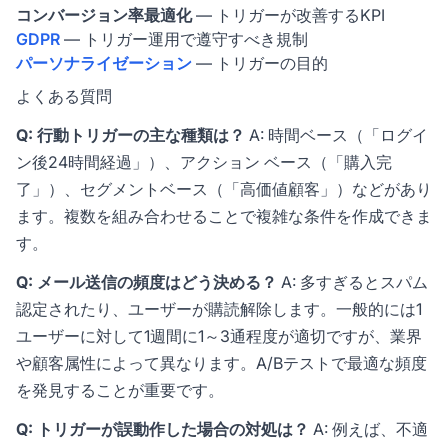
コンバージョン率最適化
— トリガーが改善するKPI
GDPR
— トリガー運用で遵守すべき規制
パーソナライゼーション
— トリガーの目的
よくある質問
Q: 行動トリガーの主な種類は？
A: 時間ベース（「ログイ
ン後24時間経過」）、アクション ベース（「購入完
了」）、セグメントベース（「高価値顧客」）などがあり
ます。複数を組み合わせることで複雑な条件を作成できま
す。
Q: メール送信の頻度はどう決める？
A: 多すぎるとスパム
認定されたり、ユーザーが購読解除します。一般的には1
ユーザーに対して1週間に1～3通程度が適切ですが、業界
や顧客属性によって異なります。A/Bテストで最適な頻度
を発見することが重要です。
Q: トリガーが誤動作した場合の対処は？
A: 例えば、不適