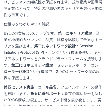
り、ビジネスの継続性が保証されます。規制産業や国際展
開企業にとって、特定の地域や国のキャリアを選べる柔軟
性も重要です。
仕組みをわかりやすく解説
BYOCの実装は5ステップです。
第一にキャリア選定
：企
業が地理的カバレッジ、品質、価格を比較して最適なキャ
リアを選びます。
第二にネットワーク設計
：Session
Initiation Protocol (SIP)トランクという技術を使い、キャ
リアネットワークとクラウドプラットフォームを接続しま
す。
第三にセキュリティ設定
：セッションボーダーコント
ローラー(SBC)という機器で、2つのネットワーク間の境
界を保護します。
第四にテスト実施
：コール品質、フェイルオーバーの動作
を検証します。
第五に番号ポート
：既存の電話番号を新し
いBYOC構成に転送し、サービス中断を最小化します。実