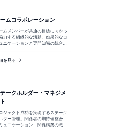
チームコラボレーション
ームメンバーが共通の目標に向かっ
協力する組織的な活動。効果的なコ
ュニケーションと専門知識の統合を
じて個人では成し遂げられない成果
実現します。...
細を見る
ステークホルダー・マネジメ
ント
ロジェクト成功を実現するステーク
ルダー管理。関係者の期待値整合、
ミュニケーション、関係構築の戦略
実装方法を解説します。...