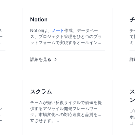
Notion
ス
Notionは、
ノート
作成、データベー
チ
ー
ス、プロジェクト管理をひとつのプラ
て
ー
ットフォームで実現するオールインワ
ミ
ン型のワークスペースツールです。...
通
を
詳細を見る
詳
スクラム
チームが短い反復サイクルで価値を提
シ
供するアジャイル開発フレームワー
プ
ル
ク。市場変化への対応速度と品質を両
ホ
ー
立させます。...
コ
と