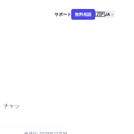
🇯🇵
サポート
無料相談
JA
。チャッ
作成日: 2025年12月19