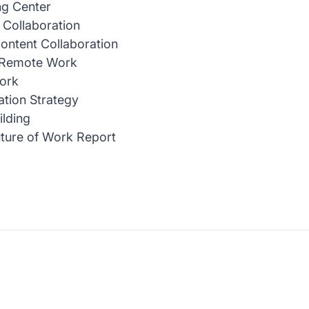
g Center
 Collaboration
ontent Collaboration
 Remote Work
Work
ation Strategy
lding
ture of Work Report