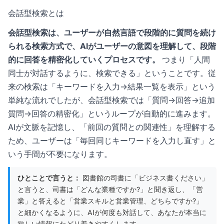
会話型検索とは
会話型検索は、ユーザーが自然言語で段階的に質問を続け
られる検索方式で、AIがユーザーの意図を理解して、段階
的に回答を精密化していくプロセスです。
つまり「人間
同士が対話するように、検索できる」ということです。従
来の検索は「キーワードを入力→結果一覧を表示」という
単純な流れでしたが、会話型検索では「質問→回答→追加
質問→回答の精密化」というループが自動的に進みます。
AIが文脈を記憶し、「前回の質問との関連性」を理解する
ため、ユーザーは「毎回同じキーワードを入力し直す」と
いう手間が不要になります。
ひとことで言うと：
図書館の司書に「ビジネス書ください」
と言うと、司書は「どんな業種ですか?」と聞き返し、「営
業」と答えると「営業スキルと営業管理、どちらですか?」
と細かくなるように、AIが何度も対話して、あなたが本当に
欲しい情報にたどり着きやすくします。