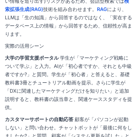
い情報を造り出す)リスクがあるため、会話型検索では
検
索拡張生成(RAG)
技術を組み合わせます。
RAG
により、
LLMは「生の知識」から回答するのではなく、「実在する
データベース上の情報」から回答するため、信頼性が高ま
ります。
実際の活用シーン
大学の学習支援ポータル
学生が「マーケティング戦略に
ついて学ぶ」と入力。AIが「初心者ですか、それとも中級
者ですか?」と質問。学生が「初心者」と答えると、基礎
教科書3冊とチュートリアル動画を提示。さらに学生が
「DXに関連したマーケティングだけを知りたい」と追加
説明すると、教科書の該当章と、関連ケーススタディを提
供。
カスタマーサポートの自動応答
顧客が「パソコンが起動
しない」と問い合わせ。チャットボットが「最後に何をし
ましたか?」と質問。顧客が「システム更新を試した」と