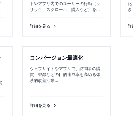
イ
トやアプリ内でのユーザーの行動（ク
化
析
リック、スクロール、購入など）を個
き
別に記録・分析する技術です。...
詳細を見る
詳
ナ
コンバージョン最適化
ウェブサイトやアプリで、訪問者の購
買・登録などの目的達成率を高める体
、
系的改善活動...
実
詳細を見る