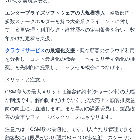
20%)を実現させる。
エンタープライズソフトウェアの大規模導入
- 複数部門・
多数ステークホルダーを持つ大企業クライアントに対し
て、変更管理・利用促進・経営層への定期報告を行い、数
年かけた定着を支援。
クラウドサービス
の最適化支援
- 既存顧客のクラウド利用
を分析し「コスト最適化の機会」「セキュリティ強化の推
奨」を先制的に提案し、アップセル機会につなげる。
メリットと注意点
CSM導入の最大メリットは顧客解約率(チャーン率)の大幅
な削減です。解約防止だけでなく、拡大売上・顧客推奨意
向の向上にも直結します。また早期の課題発見は、製品改
善の貴重なフィードバックソースにもなります。
注意点は「CSM数の最適化」です。1人当たり管理できる
顧客数には限界があり(通常50〜100社程度)、スケーリン