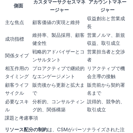
カスタマーサクセスマネ
アカウントマネー
側面
ージャー
ジャー
収益創出と営業成
主な焦点
顧客価値の実現と維持
長
維持率、製品採用、顧客
営業ノルマ、新規
成功指標
健全性
収益、取引成立
戦略的アドバイザーとコ
営業担当者と交渉
関係タイプ
ンサルタント
者
相互作用の
プロアクティブで継続的
リアクティブで機
タイミング
なエンゲージメント
会主導の接触
顧客ライフ
販売後から更新と拡大ま
販売前から契約署
サイクル
で
名まで
必要なスキ
分析的、コンサルティン
説得的、競争的、
ル
グ的、関係構築
取引成立
課題と考慮事項
リソース配分の制約
は、CSMがパーソナライズされた注