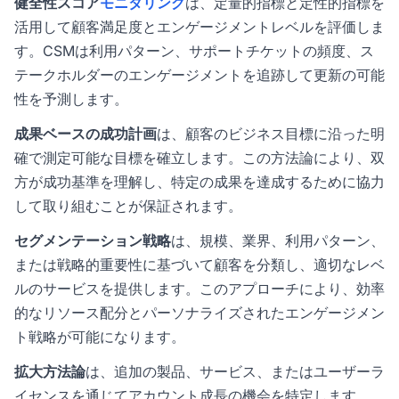
健全性スコア
モニタリング
は、定量的指標と定性的指標を
活用して顧客満足度とエンゲージメントレベルを評価しま
す。CSMは利用パターン、サポートチケットの頻度、ス
テークホルダーのエンゲージメントを追跡して更新の可能
性を予測します。
成果ベースの成功計画
は、顧客のビジネス目標に沿った明
確で測定可能な目標を確立します。この方法論により、双
方が成功基準を理解し、特定の成果を達成するために協力
して取り組むことが保証されます。
セグメンテーション戦略
は、規模、業界、利用パターン、
または戦略的重要性に基づいて顧客を分類し、適切なレベ
ルのサービスを提供します。このアプローチにより、効率
的なリソース配分とパーソナライズされたエンゲージメン
ト戦略が可能になります。
拡大方法論
は、追加の製品、サービス、またはユーザーラ
イセンスを通じてアカウント成長の機会を特定します。