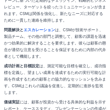
トーンに基づいた定期的なチェックイン、戦略的ビジネス
レビュー、ターゲットを絞ったコミュニケーションが含ま
れます。CSMは関係を強化し、新たなニーズに対応する
ために一貫した連絡を維持します。
問題解決と
エスカレーション
は、CSMが技術サポート、
製品チーム、その他の部門と調整して、顧客の課題を迅速
かつ効果的に解決することを要求します。彼らは顧客の懸
念が適切な注意を受けることを保証するために内部の代弁
者として機能します。
成功計画と目標設定
は、測定可能な目標を確立し、成功指
標を定義し、望ましい成果を達成するための実行可能な計
画を作成するための顧客との協力的なセッションを含みま
す。CSMはこれらの議論を促進し、定期的に進捗を監視
します。
価値実証
には、顧客が投資から受ける具体的な利益を示す
レポート、ケーススタディ、プレゼンテーションの作成が