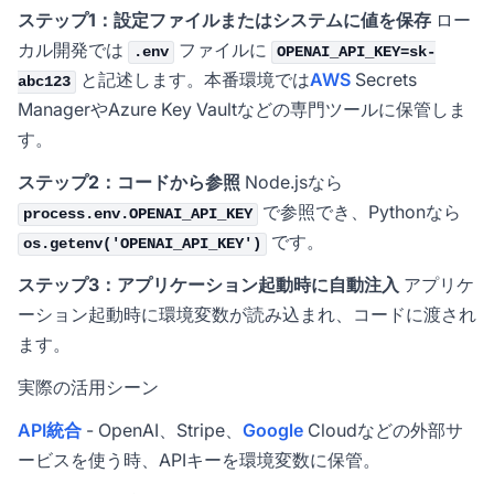
ステップ1：設定ファイルまたはシステムに値を保存
ロー
カル開発では
ファイルに
.env
OPENAI_API_KEY=sk-
と記述します。本番環境では
AWS
Secrets
abc123
ManagerやAzure Key Vaultなどの専門ツールに保管しま
す。
ステップ2：コードから参照
Node.jsなら
で参照でき、Pythonなら
process.env.OPENAI_API_KEY
です。
os.getenv('OPENAI_API_KEY')
ステップ3：アプリケーション起動時に自動注入
アプリケ
ーション起動時に環境変数が読み込まれ、コードに渡され
ます。
実際の活用シーン
API統合
- OpenAI、Stripe、
Google
Cloudなどの外部サ
ービスを使う時、APIキーを環境変数に保管。