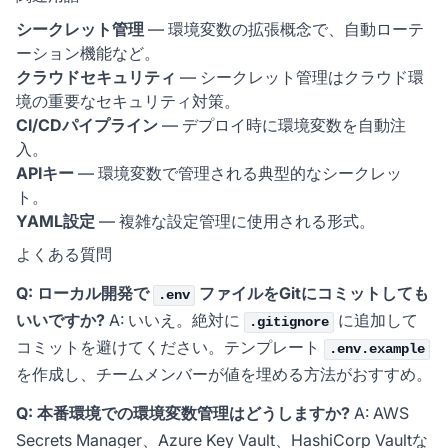
シークレット管理
— 環境変数の拡張概念で、自動ローテ
ーション機能など。
クラウドセキュリティ
— シークレット管理はクラウド環
境の重要なセキュリティ対策。
CI/CDパイプライン
— デプロイ時に環境変数を自動注
入。
APIキー
— 環境変数で管理される典型的なシークレッ
ト。
YAML設定
— 複雑な設定管理に使用される形式。
よくある質問
Q: ローカル開発で
ファイルをGitにコミットしても
.env
いいですか?
A: いいえ。絶対に
に追加して
.gitignore
コミットを避けてください。テンプレート
.env.example
を作成し、チームメンバーが値を埋める方法がおすすめ。
Q: 本番環境での環境変数管理はどうしますか?
A: AWS
Secrets Manager、Azure Key Vault、HashiCorp Vaultな