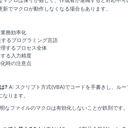
なマクロは保守が難しく、作成者が退職すると対応不可
更新でマクロが動作しなくなる場合もあります。
る業務効率化
装するプログラミング言語
管理するプロセス全体
保する入力精度
効化時の注意点
は?
A: スクリプト方式(VBA)でコードを手書きし、ル
になります。
 不明なファイルのマクロは有効化しないことが鉄則です