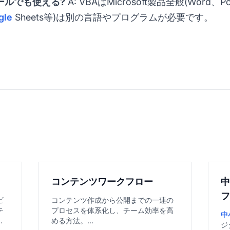
ツールでも使える?
A: VBAはMicrosoft製品全般(Word、Po
gle
Sheets等)は別の言語やプログラムが必要です。
コンテンツワークフロー
ビ
コンテンツ作成から公開までの一連の
テ
プロセスを体系化し、チーム効率を高
中
し
める方法。...
ジ