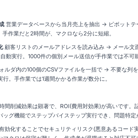
成
営業データベースから当月売上を抽出 → ピボットテー
。手作業だと2時間が、マクロなら2分に短縮。
化
顧客リストのメールアドレスを読み込み → メール文面
を自動実行。1000件の個別メール送信が手作業では不可
ォルダ内の100個のCSVファイルを一括で → 不要な列を
実行。手作業では1週間かかる作業が数分に。
時間削減効果は顕著で、ROI(費用対効果)が高いです
バッグ機能でステップバイステップ実行でき、問題特定
有効化することでセキュリティリスク(悪意あるコード実