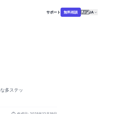
🇯🇵
サポート
無料相談
JA
雑な多ステッ
作成日: 2025年12月19日