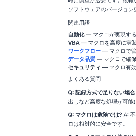
時に慎重が必要です。複雑
ソフトウェアのバージョン
関連用語
自動化
— マクロが実現す
VBA
— マクロを高度に実
ワークフロー
— マクロで
データ品質
— マクロで確
セキュリティ
— マクロ有
よくある質問
Q: 記録方式で足りない場合
出しなど高度な処理が可能
Q: マクロは危険では?
A:
ロは相対的に安全です。