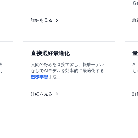
客
詳細を見る
詳
直接選好最適化
量
最
人間の好みを直接学習し、報酬モデル
A
削
なしでAIモデルを効率的に最適化する
ち
持
機械学習
手法...
.
詳細を見る
詳