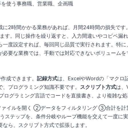
ord等を使う事務職、営業職、企画職
成に2時間かかる業務があれば、月間24時間の損失です
します。同じ操作を繰り返すと、入力間違いやコピペ漏
ら一度設定すれば、毎回同じ品質で実行されます。特に
が必要な業務では、手動では対応できないボリュームを
で作成できます。
記録方式
は、ExcelやWordの「マ
で、プログラミング知識不要です。
スクリプト方式
は、VB
ython等のプログラミング言語でコードを直接書き、より複雑
ファイルを開く ②データをフィルタリング ③合計を計
うステップを、条件分岐やループ機能を交えて一度に実
要なら、スクリプト方式で拡張します。