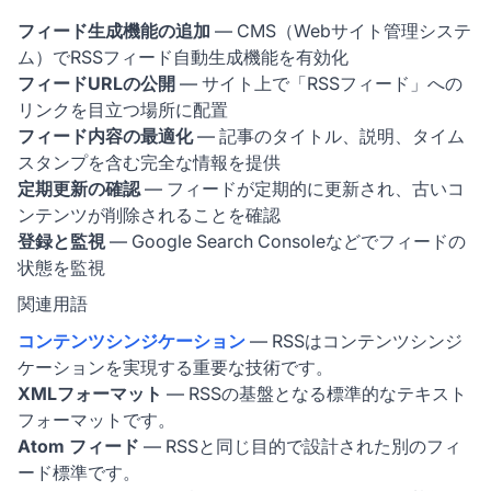
フィード生成機能の追加
— CMS（Webサイト管理システ
ム）でRSSフィード自動生成機能を有効化
フィードURLの公開
— サイト上で「RSSフィード」への
リンクを目立つ場所に配置
フィード内容の最適化
— 記事のタイトル、説明、タイム
スタンプを含む完全な情報を提供
定期更新の確認
— フィードが定期的に更新され、古いコ
ンテンツが削除されることを確認
登録と監視
— Google Search Consoleなどでフィードの
状態を監視
関連用語
コンテンツシンジケーション
— RSSはコンテンツシンジ
ケーションを実現する重要な技術です。
XMLフォーマット
— RSSの基盤となる標準的なテキスト
フォーマットです。
Atom フィード
— RSSと同じ目的で設計された別のフィ
ード標準です。