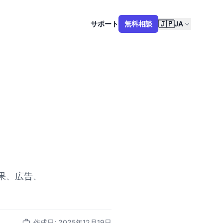
🇯🇵
サポート
無料相談
JA
果、広告、
作成日: 2025年12月19日