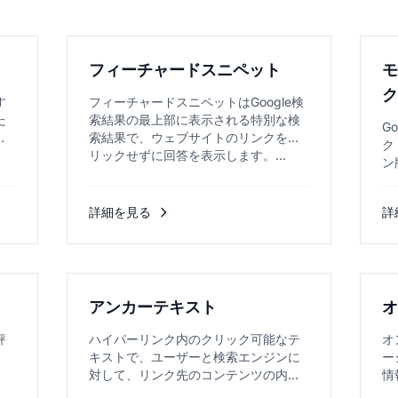
フィーチャードスニペット
す
フィーチャードスニペットはGoogle検
た
索結果の最上部に表示される特別な検
G
要
索結果で、ウェブサイトのリンクをク
ク
リックせずに回答を表示します。...
ン
す。
詳細を見る
詳
アンカーテキスト
オ
評
ハイパーリンク内のクリック可能なテ
オ
、
キストで、ユーザーと検索エンジンに
ー
対して、リンク先のコンテンツの内容
情
を示し、SEOと利便性を両立させま
の