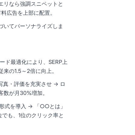
エリなら強調スニペットと
有料広告を上部に配置。
づいてパーソナライズしま
品フィード最適化により、SERP上
来の1.5～2倍に向上。
写真・評価を充実させ → ロ
客数が月30%増加。
形式を導入 → 「○○とは」
位でも、1位のクリック率と