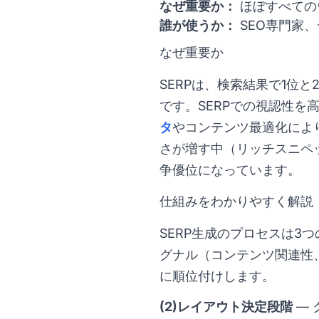
なぜ重要か：
ほぼすべての
誰が使うか：
SEO専門家
なぜ重要か
SERPは、検索結果で1位
です。SERPでの視認性
タ
やコンテンツ最適化によ
さが増す中（リッチスニペット
争優位になっています。
仕組みをわかりやすく解説
SERP生成のプロセスは3
グナル（コンテンツ関連性
に順位付けします。
(2)レイアウト決定段階
— 