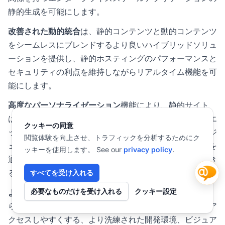
静的生成を可能にします。
改善された動的統合
は、静的コンテンツと動的コンテンツ
をシームレスにブレンドするより良いハイブリッドソリュ
ーションを提供し、静的ホスティングのパフォーマンスと
セキュリティの利点を維持しながらリアルタイム機能を可
能にします。
高度なパーソナライゼーション
機能により、静的サイト
は、パフォーマンスやセキュリティを損なうことなく、エ
クッキーの同意
ッジコンピューティング、クライアントサイドインテリジ
閲覧体験を向上させ、トラフィックを分析するためにク
ェンス、洗練されたコンテンツセグメンテーション戦略を
ッキーを使用します。 See our
privacy policy
.
通じてパーソナライズされたエクスペリエンスを提供でき
るようになります。
すべてを受け入れる
必要なものだけを受け入れる
クッキー設定
より良い開発者ツール
は、技術的な柔軟性を維持しなが
ら、デザイナーやコンテンツ作成者が静的サイト開発にア
クセスしやすくする、より洗練された開発環境、ビジュア