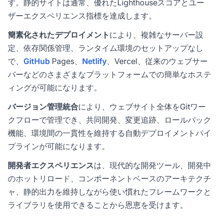
す。静的サイトは通常、優れたLighthouseスコアとユー
ザーエクスペリエンス指標を達成します。
簡素化されたデプロイメント
により、複雑なサーバー設
定、依存関係管理、ランタイム環境のセットアップなし
で、
GitHub
Pages、
Netlify
、Vercel、従来のウェブサー
バーなどのさまざまなプラットフォームでの簡単なホステ
ィングが可能になります。
バージョン管理統合
により、ウェブサイト全体をGitワー
クフローで管理でき、共同開発、変更追跡、ロールバック
機能、環境間の一貫性を維持する自動デプロイメントパイ
プラインが可能になります。
開発者エクスペリエンス
は、現代的な開発ツール、開発中
のホットリロード、コンポーネントベースのアーキテクチ
ャ、静的出力を維持しながら使い慣れたフレームワークと
ライブラリを使用できることから恩恵を受けます。