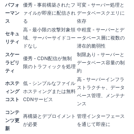
パフォ
優秀 - 事前構築されたフ
可変 - サーバー処理と
ーマン
ァイルが即座に配信され
データベースクエリに
ス
る
依存
高 - 最小限の攻撃対象領
中程度 - サーバーとデ
セキュ
域、サーバーサイドコー
ータベース層に複数の
リティ
ドなし
潜在的脆弱性
スケー
制限あり - サーバーと
優秀 - CDN配信が無制
ラビリ
データベース容量の制
限のトラフィックを処理
ティ
約
高 - サーバーインフラ
ホステ
低 - シンプルなファイル
ストラクチャ、データ
ィング
ホスティングまたは無料
ベース管理、メンテナ
コスト
CDNサービス
ンス
コンテ
再構築とデプロイメント
管理インターフェース
ンツ更
が必要
を通じて即座に
新