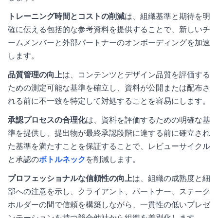
トレーニング時間とコストの削減
は、組織基準と期待を明
確に伝える包括的な参考資料を提供することで、新しいチ
ームメンバーと外部パートナーのオンボーディングを加速
します。
品質管理の向上
は、コンテンツとデザイン品質を評価する
ための測定可能な基準を確立し、資料が公開または配布さ
れる前に不一致を特定して対処することを容易にします。
承認プロセスの合理化
は、資料を評価するための明確な基
準を提供し、提出物が最終承認段階に達する前に確立され
た基準を満たすことを保証することで、レビューサイクル
と承認の
ボトルネック
を削減します。
プロフェッショナルな信頼性の向上
は、組織の成熟度と細
部への注意を示し、クライアント、パートナー、ステーク
ホルダーの間で信頼を構築しながら、一貫性の低いプレゼ
ンテーションを持つ競合他社から組織を差別化します。