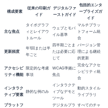
包括的エンタ
従来の印刷ガ
デジタルファ
構成要素
ープライズガ
イド
ーストガイド
イド
タイポグラフ
マルチプラッ
ウェブとモバ
主な焦点
ィとレイアウ
トフォーム統
イル基準
トルール
合
四半期ごとま
バージョン管
年1回または半
更新頻度
たは必要に応
理による継続
年ごと
じて
的更新
完全なアクセ
アクセシビ
限定的な考慮
WCAG準拠に
シビリティ統
リティ機能
事項
焦点
合
インタラクテ
インタラク
動的スタイル
静的な例のみ
ィブなデモと
ティブ要素
ライブラリ
ツール
プラットフ
デジタルプラ
すべてのチャ