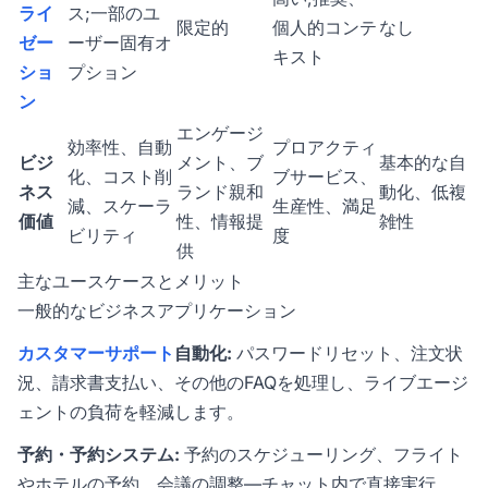
ライ
ス;一部のユ
限定的
個人的コンテ
なし
ゼー
ーザー固有オ
キスト
ショ
プション
ン
エンゲージ
効率性、自動
プロアクティ
ビジ
メント、ブ
基本的な自
化、コスト削
ブサービス、
ネス
ランド親和
動化、低複
減、スケーラ
生産性、満足
価値
性、情報提
雑性
ビリティ
度
供
主なユースケースとメリット
一般的なビジネスアプリケーション
カスタマーサポート
自動化:
パスワードリセット、注文状
況、請求書支払い、その他のFAQを処理し、ライブエージ
ェントの負荷を軽減します。
予約・予約システム:
予約のスケジューリング、フライト
やホテルの予約、会議の調整—チャット内で直接実行。