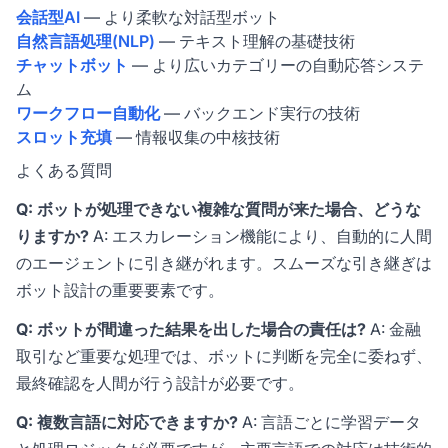
会話型AI
— より柔軟な対話型ボット
自然言語処理(NLP)
— テキスト理解の基礎技術
チャットボット
— より広いカテゴリーの自動応答システ
ム
ワークフロー自動化
— バックエンド実行の技術
スロット充填
— 情報収集の中核技術
よくある質問
Q: ボットが処理できない複雑な質問が来た場合、どうな
りますか?
A: エスカレーション機能により、自動的に人間
のエージェントに引き継がれます。スムーズな引き継ぎは
ボット設計の重要要素です。
Q: ボットが間違った結果を出した場合の責任は?
A: 金融
取引など重要な処理では、ボットに判断を完全に委ねず、
最終確認を人間が行う設計が必要です。
Q: 複数言語に対応できますか?
A: 言語ごとに学習データ