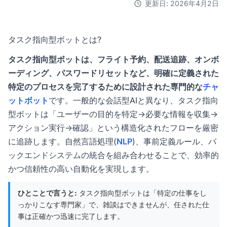
更新日: 2026年4月2日
タスク指向型ボットとは?
タスク指向型ボットは、フライト予約、配送追跡、オンボ
ーディング、パスワードリセットなど、明確に定義された
特定のプロセスを完了するために設計された専門的な
チャ
ットボット
です。一般的な会話型AIと異なり、タスク指向
型ボットは「ユーザーの目的を特定→必要な情報を収集→
アクション実行→確認」という構造化されたフローを厳密
に追跡します。自然言語処理(
NLP
)、事前定義ルール、バ
ックエンドシステムの統合を組み合わせることで、効率的
かつ信頼性の高い自動化を実現します。
ひとことで言うと:
タスク指向型ボットは「特定の仕事をし
っかりこなす専門家」で、雑談はできませんが、任された仕
事は正確かつ迅速に完了します。