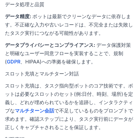
データ処理と品質
データ精度:
ボットは最新でクリーンなデータに依存しま
す。不正確な入力や古いレコードは、不完全または失敗し
たタスク実行につながる可能性があります。
データプライバシーとコンプライアンス:
データ保護対策
と明確なユーザー同意フローを実装することで、規制
(
GDPR
、HIPAA)への準拠を確保します。
スロット充填とマルチターン対話
スロット充填は、タスク指向型ボットのコア技術です。ボ
ットは必要なスロットのセット(例:日付、時刻、場所)を定
義し、どれが埋められているかを追跡し、インタラクティ
ブな
マルチターン会話
で不足しているものをプロンプトで
求めます。確認ステップにより、タスク実行前にデータが
正しくキャプチャされることを保証します。