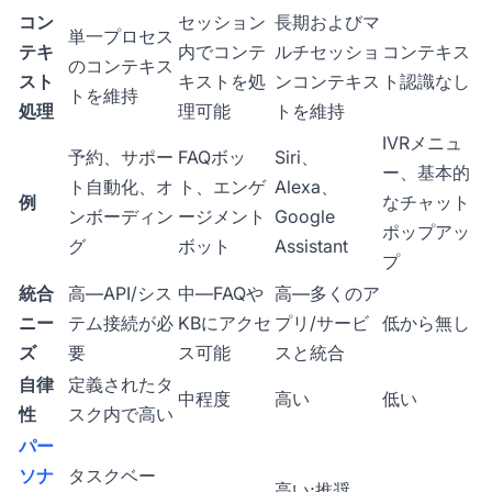
コン
セッション
長期およびマ
単一プロセス
テキ
内でコンテ
ルチセッショ
コンテキス
のコンテキス
スト
キストを処
ンコンテキス
ト認識なし
トを維持
処理
理可能
トを維持
IVRメニュ
予約、サポー
FAQボッ
Siri、
ー、基本的
ト自動化、オ
ト、エンゲ
Alexa、
例
なチャット
ンボーディン
ージメント
Google
ポップアッ
グ
ボット
Assistant
プ
統合
高—API/シス
中—FAQや
高—多くのア
ニー
テム接続が必
KBにアクセ
プリ/サービ
低から無し
ズ
要
ス可能
スと統合
自律
定義されたタ
中程度
高い
低い
性
スク内で高い
パー
ソナ
タスクベー
高い;推奨、