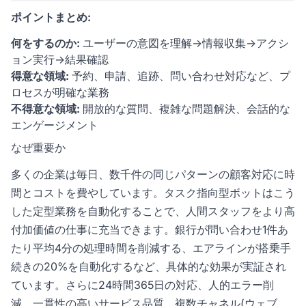
ポイントまとめ:
何をするのか:
ユーザーの意図を理解→情報収集→アクシ
ョン実行→結果確認
得意な領域:
予約、申請、追跡、問い合わせ対応など、プ
ロセスが明確な業務
不得意な領域:
開放的な質問、複雑な問題解決、会話的な
エンゲージメント
なぜ重要か
多くの企業は毎日、数千件の同じパターンの顧客対応に時
間とコストを費やしています。タスク指向型ボットはこう
した定型業務を自動化することで、人間スタッフをより高
付加価値の仕事に充当できます。銀行が問い合わせ1件あ
たり平均4分の処理時間を削減する、エアラインが搭乗手
続きの20%を自動化するなど、具体的な効果が実証され
ています。さらに24時間365日の対応、人的エラー削
減、一貫性の高いサービス品質、複数チャネル(ウェブ、