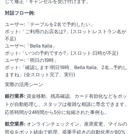
じて修正・キャンセルを受け付けます。
対話フロー例:
ユーザー:「テーブルを2名で予約したい」
ボット:「ご利用のお店名は?」(スロット:レストラン名が
不足)
ユーザー:「Bella Italia」
ボット:「いつの予約ですか?」(スロット:日時が不足)
ユーザー:「明日の19時」
ボット:「確認します:明日19時、Bella Italia、2名…予約し
ますね」(全スロット完了、実行)
実際の活用シーン
銀行業界:
資金移動、残高確認、カード有効化などをボッ
トが自動処理し、スタッフは複雑な相談に専念できます。
応答時間が24時間から5分に短縮された事例も。
航空業界:
オンラインチェックイン、座席変更、マイルの
照会をボット経由で処理。搭乗手続きの自動化率が80%