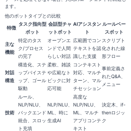
ます。
他のボットタイプとの比較
タスク指向型
会話型チャ
AIアシスタン
ルールベー
特徴
ボット
ットボット
ト
スボット
特定のタス
オープンエ
広範囲でコン
スクリプト
主な
ク/プロセス
ンドで人間
テキストを認
化された線
機能
の完了
らしい対話
識した支援
形フロー
構造化、ステ
柔軟、雑談
コンテキスト
事前定義さ
対話
ップバイステ
や広範なト
対応、マルチ
れたQ&A、
構造
ップ、ゴール
ピックに対
ターン、マル
メニュー
駆動
応可能
チセッション
ルール、
高度な
NLP/NLU、
NLP/NLU、
NLP/NLU、
決定木、if-
技術
バックエンド
ML、時に
ML、マルチ
thenロジッ
統合、スロッ
生成AI
アプリコンテ
ク
ト充填
キスト