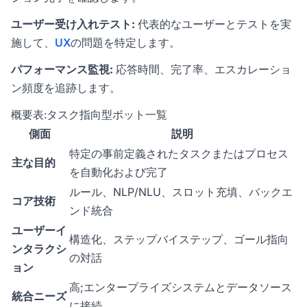
ユーザー受け入れテスト:
代表的なユーザーとテストを実
施して、
UX
の問題を特定します。
パフォーマンス監視:
応答時間、完了率、エスカレーショ
ン頻度を追跡します。
概要表:タスク指向型ボット一覧
側面
説明
特定の事前定義されたタスクまたはプロセス
主な目的
を自動化および完了
ルール、NLP/NLU、スロット充填、バックエ
コア技術
ンド統合
ユーザーイ
構造化、ステップバイステップ、ゴール指向
ンタラクシ
の対話
ョン
高;エンタープライズシステムとデータソース
統合ニーズ
に接続