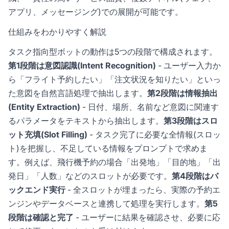
アプリ、メッセージング)での展開が可能です。
仕組みをわかりやすく解説
タスク指向型ボットの動作は5つの段階で構成されます。
第1段階は意図認識(Intent Recognition)
- ユーザー入力か
ら「フライト予約したい」「注文状況を知りたい」といっ
た意図を自然言語処理で抽出します。
第2段階は情報抽出
(Entity Extraction)
- 日付、場所、名前など意図に関連す
るパラメータをテキストから抽出します。
第3段階はスロ
ット充填(Slot Filling)
- タスク完了に必要な全情報(スロッ
ト)を把握し、不足している情報をプロンプトで求めま
す。例えば、飛行機予約の場合「出発地」「目的地」「出
発日」「人数」などのスロットが必要です。
第4段階はバ
ックエンド実行
- 全スロットが埋まったら、実際の予約エ
ンジンやデータベースと連携して処理を実行します。
第5
段階は確認と完了
- ユーザーに結果を確認させ、必要に応