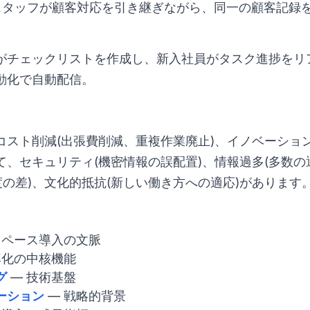
タッフが顧客対応を引き継ぎながら、同一の顧客記録
がチェックリストを作成し、新入社員がタスク進捗をリ
動化で自動配信。
コスト削減(出張費削減、重複作業廃止)、イノベーショ
て、セキュリティ(機密情報の誤配置)、情報過多(多数
度の差)、文化的抵抗(新しい働き方への適応)があります
スペース導入の文脈
率化の中核機能
グ
— 技術基盤
ーション
— 戦略的背景