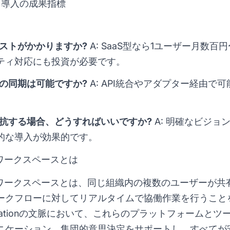
 導入の成果指標
コストがかかりますか?
A: SaaS型なら1ユーザー月数
ティ対応にも投資が必要です。
との同期は可能ですか?
A: API統合やアダプター経由で
。
抵抗する場合、どうすればいいですか?
A: 明確なビジョ
的な導入が効果的です。
 ワークスペースとは
/ ワークスペースとは、同じ組織内の複数のユーザーが
ークフローに対してリアルタイムで協働作業を行うこと
omationの文脈において、これらのプラットフォームと
ニケーション、集団的意思決定をサポートし、すべてが