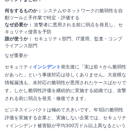
何をするものか：
システムやネットワークの脆弱性を自
動ツールと手作業で特定・評価する
なぜ必要か：
攻撃者に悪用される前に弱点を発見し、セ
キュリティ侵害を予防
誰が使うか：
セキュリティ部門、IT運用、監査・コンプ
ライアンス部門
なぜ重要か
セキュリティ
インシデント
発生後に「実は前々から脆弱性
があった」という事後対応は珍しくありません。大規模な
情報漏洩も、未対応の脆弱性が悪用されたケースばかりで
す。しかし脆弱性評価を継続的に実施する組織では、攻撃
される前に弱点を発見・修復できます。
ビジネスインパクトは極めて大きいです。年1回の脆弱性
評価を実施する企業と、実施しない企業では、セキュリテ
ィインシデント被害額が平均300万ドル以上異なるという