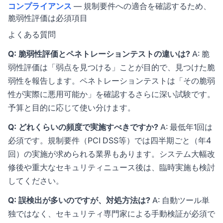
コンプライアンス
— 規制要件への適合を確認するため、
脆弱性評価は必須項目
よくある質問
Q: 脆弱性評価とペネトレーションテストの違いは?
A: 脆
弱性評価は「弱点を見つける」ことが目的で、見つけた脆
弱性を報告します。ペネトレーションテストは「その脆弱
性が実際に悪用可能か」を確認するさらに深い試験です。
予算と目的に応じて使い分けます。
Q: どれくらいの頻度で実施すべきですか?
A: 最低年1回は
必須です。規制要件（PCI DSS等）では四半期ごと（年4
回）の実施が求められる業界もあります。システム大幅改
修後や重大なセキュリティニュース後は、臨時実施も検討
してください。
Q: 誤検出が多いのですが、対処方法は?
A: 自動ツール単
独ではなく、セキュリティ専門家による手動検証が必須で