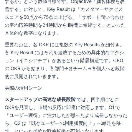
するか」という数値目標です。Objective「顧客体験を改
善する」に対して、Key Result は「カスタマーサクセス
スコアを50点から75点に上げる」「サポート問い合わせ
の平均応答時間を24時間から1時間に短縮する」といった
具体的な数字になります。
重要な点は、各 OKR には複数の Key Results が紐付き、
各 Key Result にはそれを達成するための具体的なアクシ
ョン（イニシアチブ）があるという階層構造です。CEO
の OKR から始まり、各部門→各チーム→各個人へと段階
的に展開されていきます。
実際の活用シーン
スタートアップの高速な成長段階
では、四半期ごとに
OKRを見直し、市場の反応に即座に対応します。Q1 で
「ユーザー獲得」に注力したが思ったより成長しなかった
ら、Q2 は「既存ユーザーの利用頻度向上」へ軸足を移
す、といった柔軟な戦略転換が可能になります。