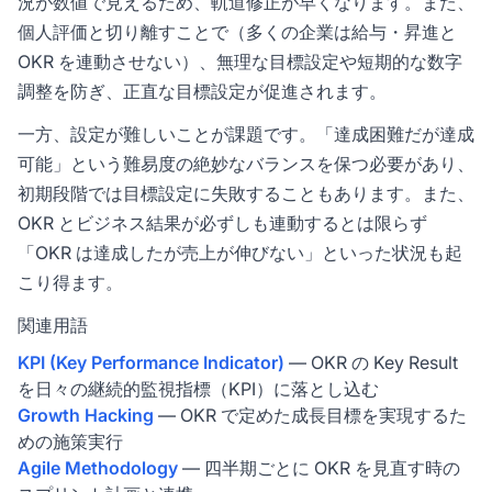
況が数値で見えるため、軌道修正が早くなります。また、
個人評価と切り離すことで（多くの企業は給与・昇進と
OKR を連動させない）、無理な目標設定や短期的な数字
調整を防ぎ、正直な目標設定が促進されます。
一方、設定が難しいことが課題です。「達成困難だが達成
可能」という難易度の絶妙なバランスを保つ必要があり、
初期段階では目標設定に失敗することもあります。また、
OKR とビジネス結果が必ずしも連動するとは限らず
「OKR は達成したが売上が伸びない」といった状況も起
こり得ます。
関連用語
KPI (Key Performance Indicator)
— OKR の Key Result
を日々の継続的監視指標（KPI）に落とし込む
Growth Hacking
— OKR で定めた成長目標を実現するた
めの施策実行
Agile Methodology
— 四半期ごとに OKR を見直す時の