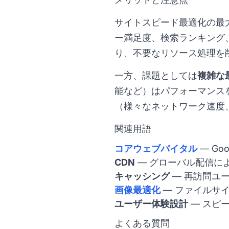
サイトスピード最適化の最
ー満足度、検索ランキング
り、不要なリソース処理を
一方、課題としては
複雑な
能など）はパフォーマンス
（様々なネットワーク速度
関連用語
コアウェブバイタル
— Go
CDN
— グローバル配信に
キャッシング
— 再訪問ユ
画像最適化
— ファイルサ
ユーザー体験設計
— スピ
よくある質問