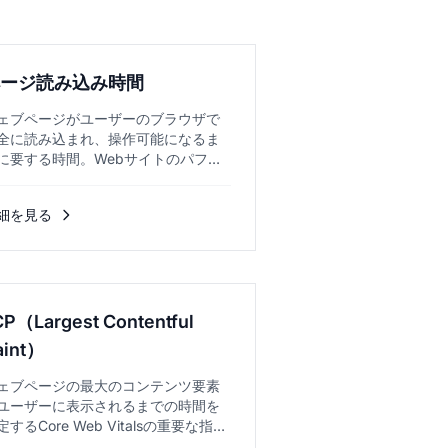
ページ読み込み時間
ェブページがユーザーのブラウザで
全に読み込まれ、操作可能になるま
に要する時間。Webサイトのパフォ
マンスを測る最重要指標。...
細を見る
CP（Largest Contentful
aint）
ェブページの最大のコンテンツ要素
ユーザーに表示されるまでの時間を
定するCore Web Vitalsの重要な指標
、ユーザー体験と
SEO
ランキングに