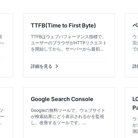
TTFB(Time to First Byte)
期
TTFBはウェブパフォーマンス指標で、
ウ
0～
ユーザーのブラウザがHTTPリクエスト
完
を開始してから、サーバーから最初の
で
データバイトを受信するまでの時間を
ー
測定します。...
詳細を見る
詳
Google Search Console
L
P
ツ
Googleの無料ツールで、ウェブサイト
ペー
が検索結果にどう表示されるかを監視
ウ
項
し、改善するツールです。...
が
測
で