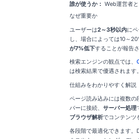
誰が使うか：
Web運営者
なぜ重要か
ユーザーは
2～3秒以内
にペ
し、場合によっては10～2
が7%低下
することが報告
検索エンジンの観点では、
は検索結果で優遇されます
仕組みをわかりやすく解説
ページ読み込みには複数の
バーに接続、
サーバー処理
ブラウザ解析
でコンテンツ
各段階で最適化できます。