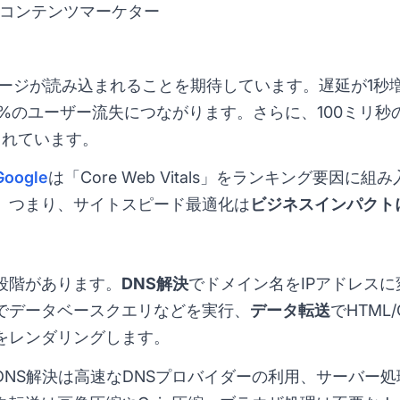
とコンテンツマーケター
ージが読み込まれることを期待しています。遅延が1秒
0%のユーザー流失につながります。さらに、100ミリ秒
されています。
Google
は「Core Web Vitals」をランキング要因
。つまり、サイトスピード最適化は
ビジネスインパクト
段階があります。
DNS解決
でドメイン名をIPアドレスに
でデータベースクエリなどを実行、
データ転送
でHTML
をレンダリングします。
DNS解決は高速なDNSプロバイダーの利用、サーバー