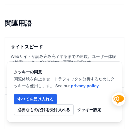
関連用語
サイトスピード
Webサイトが読み込み完了するまでの速度。ユーザー体験
と検索ランキングに直結する重要な指標です。...
クッキーの同意
詳細を見る
閲覧体験を向上させ、トラフィックを分析するためにク
ッキーを使用します。 See our
privacy policy
.
すべてを受け入れる
CLS(累積レイアウトシフト)
必要なものだけを受け入れる
クッキー設定
CLSはページ読み込み中に要素が予期せず移動する量を測
定する指標で、0～1の数値で表現されます。...