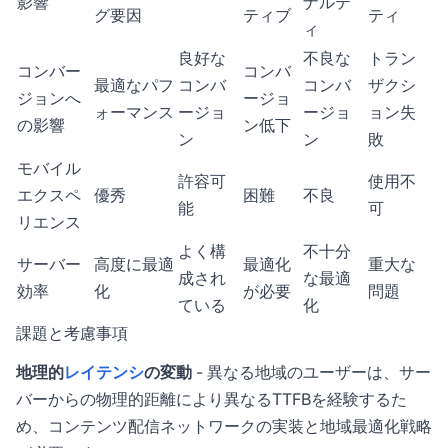
影響
ナルテ
グ要因
ティブ
ティ
ィ
良好な
不良な
トラン
コンバー
コンバ
最適なパフ
コンバ
コンバ
ザクシ
ジョンへ
ージョ
ォーマンス
ージョ
ージョ
ョン失
の影響
ン低下
ン
ン
敗
モバイル
許容可
使用不
エクスペ
優秀
困難
不良
能
可
リエンス
よく構
不十分
サーバー
高度に最適
最適化
重大な
成され
な最適
効率
化
が必要
問題
ている
化
課題と考慮事項
地理的
レイテンシ
の変動
- 異なる地域のユーザーは、サー
バーからの物理的距離により異なるTTFBを経験するた
め、コンテンツ配信ネットワークの実装と地域最適化戦略