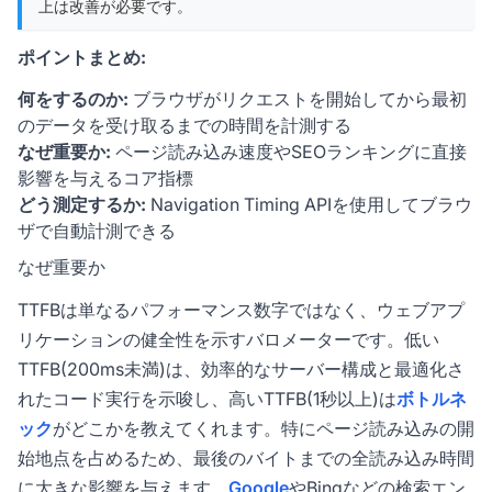
上は改善が必要です。
ポイントまとめ:
何をするのか:
ブラウザがリクエストを開始してから最初
のデータを受け取るまでの時間を計測する
なぜ重要か:
ページ読み込み速度やSEOランキングに直接
影響を与えるコア指標
どう測定するか:
Navigation Timing APIを使用してブラウ
ザで自動計測できる
なぜ重要か
TTFBは単なるパフォーマンス数字ではなく、ウェブアプ
リケーションの健全性を示すバロメーターです。低い
TTFB(200ms未満)は、効率的なサーバー構成と最適化さ
れたコード実行を示唆し、高いTTFB(1秒以上)は
ボトルネ
ック
がどこかを教えてくれます。特にページ読み込みの開
始地点を占めるため、最後のバイトまでの全読み込み時間
に大きな影響を与えます。
Google
やBingなどの検索エン