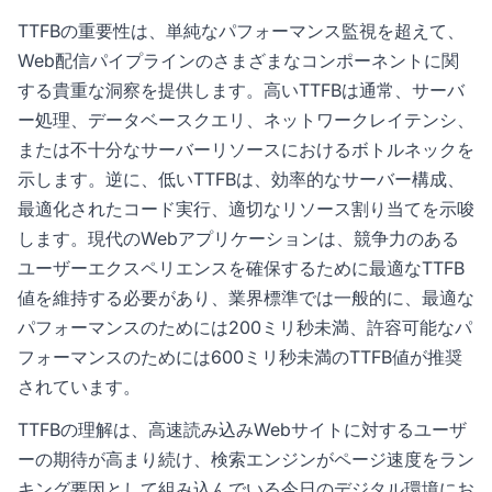
TTFBの重要性は、単純なパフォーマンス監視を超えて、
Web配信パイプラインのさまざまなコンポーネントに関
する貴重な洞察を提供します。高いTTFBは通常、サーバ
ー処理、データベースクエリ、ネットワークレイテンシ、
または不十分なサーバーリソースにおけるボトルネックを
示します。逆に、低いTTFBは、効率的なサーバー構成、
最適化されたコード実行、適切なリソース割り当てを示唆
します。現代のWebアプリケーションは、競争力のある
ユーザーエクスペリエンスを確保するために最適なTTFB
値を維持する必要があり、業界標準では一般的に、最適な
パフォーマンスのためには200ミリ秒未満、許容可能なパ
フォーマンスのためには600ミリ秒未満のTTFB値が推奨
されています。
TTFBの理解は、高速読み込みWebサイトに対するユーザ
ーの期待が高まり続け、検索エンジンがページ速度をラン
キング要因として組み込んでいる今日のデジタル環境にお